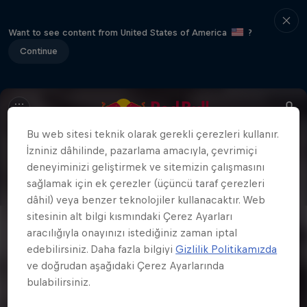
Want to see content from United States of America
?
Continue
Bu web sitesi teknik olarak gerekli çerezleri kullanır.
İzniniz dâhilinde, pazarlama amacıyla, çevrimiçi
deneyiminizi geliştirmek ve sitemizin çalışmasını
sağlamak için ek çerezler (üçüncü taraf çerezleri
dâhil) veya benzer teknolojiler kullanacaktır. Web
sitesinin alt bilgi kısmındaki Çerez Ayarları
aracılığıyla onayınızı istediğiniz zaman iptal
edebilirsiniz. Daha fazla bilgiyi
Gizlilik Politikamızda
ve doğrudan aşağıdaki Çerez Ayarlarında
bulabilirsiniz.