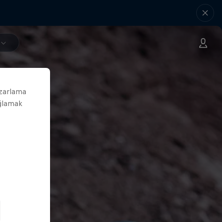
azarlama
ağlamak