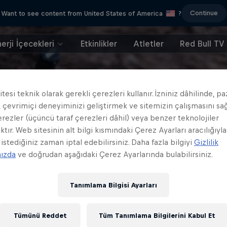
Continue
Want to see content from United States of America
?
erji İçecekleri
Etkinlikler
Atletler
Red Bull TV
tesi teknik olarak gerekli çerezleri kullanır. İzniniz dâhilinde, p
 çevrimiçi deneyiminizi geliştirmek ve sitemizin çalışmasını s
erezler (üçüncü taraf çerezleri dâhil) veya benzer teknolojiler
ktır. Web sitesinin alt bilgi kısmındaki Çerez Ayarları aracılığıyla
 istediğiniz zaman iptal edebilirsiniz. Daha fazla bilgiyi
Gizlilik
mızda
ve doğrudan aşağıdaki Çerez Ayarlarında bulabilirsiniz.
Tanımlama Bilgisi Ayarları
Tümünü Reddet
Tüm Tanımlama Bilgilerini Kabul Et