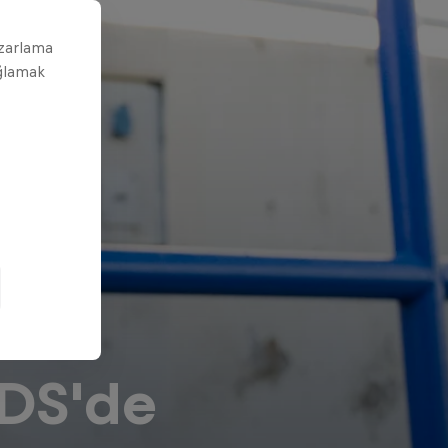
azarlama
ağlamak
DS'de