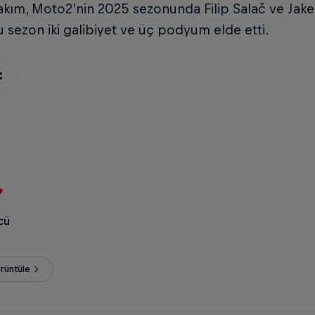
takım, Moto2'nin 2025 sezonunda Filip Salač ve Jake D
 sezon iki galibiyet ve üç podyum elde etti.
cü
örüntüle