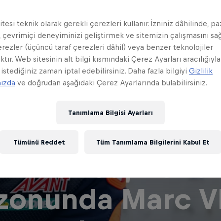
tesi teknik olarak gerekli çerezleri kullanır. İzniniz dâhilinde, p
 çevrimiçi deneyiminizi geliştirmek ve sitemizin çalışmasını s
erezler (üçüncü taraf çerezleri dâhil) veya benzer teknolojiler
ktır. Web sitesinin alt bilgi kısmındaki Çerez Ayarları aracılığıyla
 istediğiniz zaman iptal edebilirsiniz. Daha fazla bilgiyi
Gizlilik
mızda
ve doğrudan aşağıdaki Çerez Ayarlarında bulabilirsiniz.
Tanımlama Bilgisi Ayarları
Tümünü Reddet
Tüm Tanımlama Bilgilerini Kabul Et
niz Öncü, 2026
zonunda Marc V