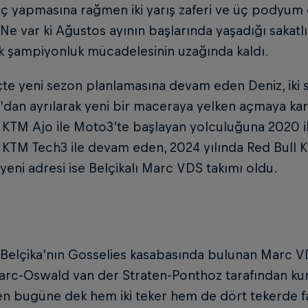
ıç yapmasına rağmen iki yarış zaferi ve üç podyum
 Ne var ki Ağustos ayının başlarında yaşadığı sakatlı
k şampiyonluk mücadelesinin uzağında kaldı.
te yeni sezon planlamasına devam eden Deniz, iki s
dan ayrılarak yeni bir maceraya yelken açmaya kara
 KTM Ajo ile Moto3'te başlayan yolculuğuna 2020 ile
 KTM Tech3 ile devam eden, 2024 yılında Red Bull 
 yeni adresi ise Belçikalı Marc VDS takımı oldu.
Belçika'nın Gosselies kasabasında bulunan Marc VDS
arc-Oswald van der Straten-Ponthoz tarafından kuru
en bugüne dek hem iki teker hem de dört tekerde fark