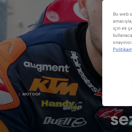
Bu web si
amacıyla,
için ek ç
kullanaca
onayınızı
Politika
De
MOTOGP
se