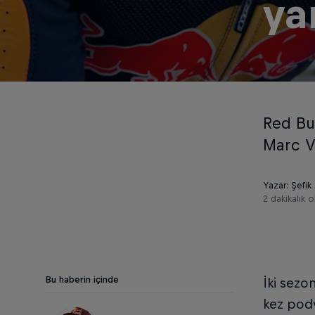
ya
Red Bu
Marc V
Yazar: Şefik
2 dakikalık 
Bu haberin içinde
İki sez
kez pody