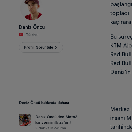
başlang
topladı.
kaçırara
Deniz Öncü
Türkiye
Bu süreç
KTM Ajo'
Profili Görüntüle
Red Bull
Red Bull
Deniz'in
Deniz Öncü hakkında dahası
Merkezi 
Deniz Öncü'den Moto2
insanı M
kariyerinin ilk zaferi!
tarihind
2 dakikalık okuma