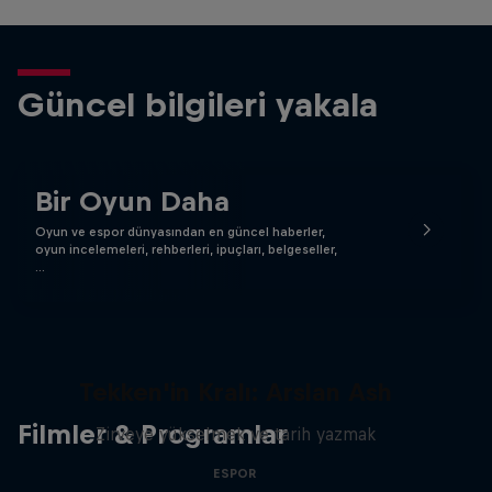
Güncel bilgileri yakala
Bir Oyun Daha
Oyun ve espor dünyasından en güncel haberler,
oyun incelemeleri, rehberleri, ipuçları, belgeseller,
…
Tekken'in Kralı: Arslan Ash
Filmler & Programlar
Zirveye yükselmek ve tarih yazmak
ESPOR