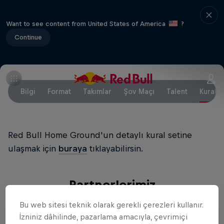
Want to see content from United States of America
?
Continue
Bilgi
Format
Takımlar
Şov Maçı
Talent
Kuralla
Red Bull Home Ground'un detaylı kural setine
ulaşmak için
buraya
tıklayabilirsin.
Partnerlerimiz
Bu web sitesi teknik olarak gerekli çerezleri kullanır.
İzniniz dâhilinde, pazarlama amacıyla, çevrimiçi