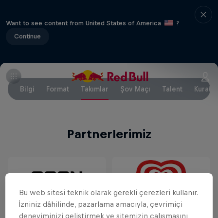
Want to see content from United States of America
?
Continue
Bilgi
Format
Takımlar
Şov Maçı
Talent
Kuralla
Partnerlerimiz
Bu web sitesi teknik olarak gerekli çerezleri kullanır.
İzniniz dâhilinde, pazarlama amacıyla, çevrimiçi
deneyiminizi geliştirmek ve sitemizin çalışmasını