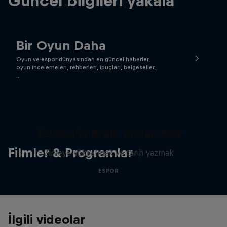
Güncel bilgileri yakala
Bir Oyun Daha
Oyun ve espor dünyasından en güncel haberler,
oyun incelemeleri, rehberleri, ipuçları, belgeseller,
…
Tekken'in Kralı: Arslan Ash
Filmler & Programlar
Zirveye yükselmek ve tarih yazmak
ESPOR
İlgili videolar