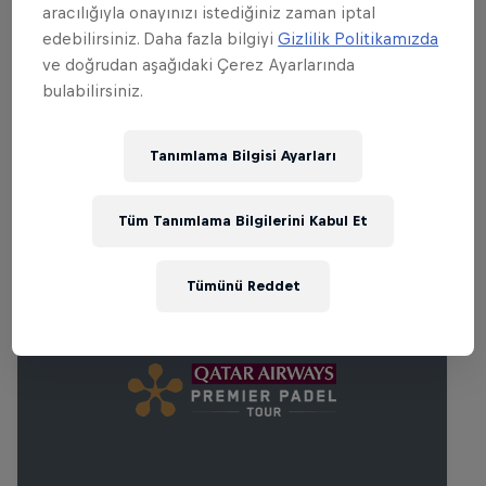
finallerden finallere kadar tüm maçları
aracılığıyla onayınızı istediğiniz zaman iptal
Red Bull TV'de tekrar izle, önceki maçlar
edebilirsiniz. Daha fazla bilgiyi
Gizlilik Politikamızda
ve doğrudan aşağıdaki Çerez Ayarlarında
Premier Padel YouTube kanalında mevcut.
bulabilirsiniz.
Tanımlama Bilgisi Ayarları
İlgili etkinlikler
Tüm Tanımlama Bilgilerini Kabul Et
Tümünü Reddet