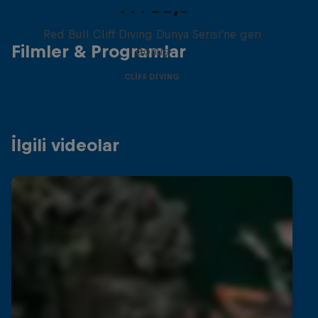
444 Days
Red Bull Cliff Diving Dünya Serisi'ne geri
Filmler & Programlar
dönüş
CLIFF DIVING
İlgili videolar