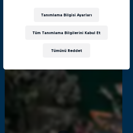
Red Bull Cliff Diving Dünya Serisi'ne geri
Filmler & Programlar
dönüş
Tanımlama Bilgisi Ayarları
CLIFF DIVING
Tüm Tanımlama Bilgilerini Kabul Et
İlgili videolar
Tümünü Reddet