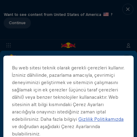
Want to see content from United States of America
?
Continue
Bilgi
Yer & Tarih
Sporcular
Sonuçlar
SSS
Bu web sitesi teknik olarak gerekli çerezleri kullanır.
İzniniz dâhilinde, pazarlama amacıyla, çevrimiçi
deneyiminizi geliştirmek ve sitemizin çalışmasını
sağlamak için ek çerezler (üçüncü taraf çerezleri
Partnerlerimiz
dâhil) veya benzer teknolojiler kullanacaktır. Web
sitesinin alt bilgi kısmındaki Çerez Ayarları
aracılığıyla onayınızı istediğiniz zaman iptal
edebilirsiniz. Daha fazla bilgiyi
Gizlilik Politikamızda
ve doğrudan aşağıdaki Çerez Ayarlarında
444 Days
bulabilirsiniz.