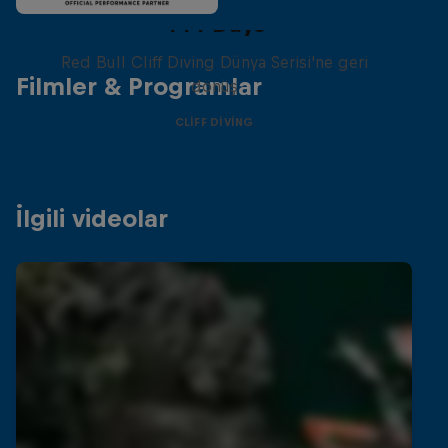
444 Days
Red Bull Cliff Diving Dünya Serisi'ne geri
Filmler & Programlar
dönüş
CLIFF DIVING
İlgili videolar