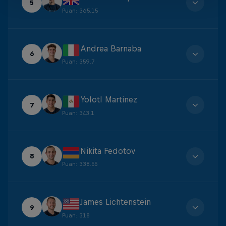
5
Puan
:
365.15
Andrea Barnaba
6
Puan
:
359.7
Yolotl Martinez
7
Puan
:
343.1
Nikita Fedotov
8
Puan
:
338.55
James Lichtenstein
9
Puan
:
318