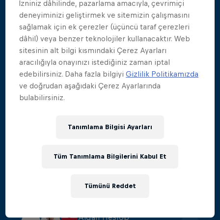
İzniniz dâhilinde, pazarlama amacıyla, çevrimiçi
deneyiminizi geliştirmek ve sitemizin çalışmasını
Oleksiy Prygorov
1
sağlamak için ek çerezler (üçüncü taraf çerezleri
Puan
:
405.8
dâhil) veya benzer teknolojiler kullanacaktır. Web
sitesinin alt bilgi kısmındaki Çerez Ayarları
aracılığıyla onayınızı istediğiniz zaman iptal
Carlos Gimeno
2
edebilirsiniz. Daha fazla bilgiyi
Gizlilik Politikamızda
Puan
:
397.4
ve doğrudan aşağıdaki Çerez Ayarlarında
bulabilirsiniz.
Constantin Popovici
3
Tanımlama Bilgisi Ayarları
Puan
:
366.1
Tüm Tanımlama Bilgilerini Kabul Et
Sergio Guzman
4
Puan
:
365.85
Tümünü Reddet
Aidan Heslop