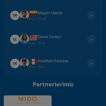
Miguel Garcia
10
Puan
:
301.85
David Colturi
11
Puan
:
301.8
Jonathan Paredes
12
Puan
:
284.6
Partnerlerimiz