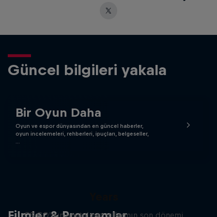
Güncel bilgileri yakala
Bir Oyun Daha
Oyun ve espor dünyasından en güncel haberler,
oyun incelemeleri, rehberleri, ipuçları, belgeseller,
…
Memories of CS:GO - The Final
Years
Filmler & Programlar
CS:GO'nun unutulmaz yıllarının son dönemi