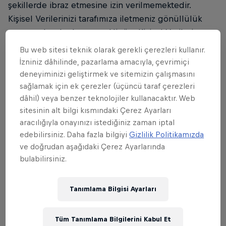
şekillerde ibraz etmesine izin verilmemektedir.
Kişisel Verilerinizi tarafımıza iletmeniz gönüllülük
esasına dayalı olup, gerekli tüm Kişisel Verileri
sağlamamanız halinde yarışmaya katılmanız mümkün
Bu web sitesi teknik olarak gerekli çerezleri kullanır.
olmayacaktır.
İzniniz dâhilinde, pazarlama amacıyla, çevrimiçi
deneyiminizi geliştirmek ve sitemizin çalışmasını
1.2 Yarışma, yalnızca Türkiye Cumhuriyeti sınırları
sağlamak için ek çerezler (üçüncü taraf çerezleri
içerisinde ikamet eden kişilere açıktır. Sizlerin ulusal
dâhil) veya benzer teknolojiler kullanacaktır. Web
veya yerel kanunlar uyarınca Yarışmaya katılımının
sitesinin alt bilgi kısmındaki Çerez Ayarları
aracılığıyla onayınızı istediğiniz zaman iptal
yasak olduğu durumlarda Red Bull’un sorumlu
edebilirsiniz. Daha fazla bilgiyi
Gizlilik Politikamızda
tutulamayacağını hatırlatmak isteriz.
ve doğrudan aşağıdaki Çerez Ayarlarında
bulabilirsiniz.
1.3 Bu Yarışmaya katılmak için kanuni veya diğer bir
hak söz konusu değildir. Sizlerin yarışmaya ilişkin
aksiyonları gerçekleştirirken yaralanması veya
Tanımlama Bilgisi Ayarları
kendini yaralaması hallerinden Red Bull’un
sorumluluğu bulunmamaktadır.
Tüm Tanımlama Bilgilerini Kabul Et