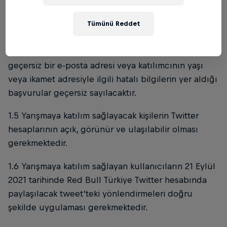
1.4 Red Bull, yarışmacı olarak katılmak üzere
başvuranların kayıt esnasında temin etmiş oldukları
Tümünü Reddet
Kişisel Verilerini ve / veya diğer ayrıntıları
doğrulama ve talep hakkını saklı tutar. Örneğin,
geçersiz bir e-posta adresi veya katılımcının yaşı
veya ikamet adresiyle ilgili hatalı bilgilerin yer aldığı
başvurular geçersiz sayılacaktır.
1.5 Yarışmaya katılım sağlayacak kişilerin Twitter
hesaplarının açık, görünür ve ulaşılabilir olması
gerekmektedir.
1.6 Yarışmaya katılım sağlayan kullanıcıların 21 Eylül
2021 tarihinde Red Bull Türkiye Twitter hesabında
paylaşılacak tweet’teki yönlendirmeleri doğru
şekilde uygulaması gerekmektedir.