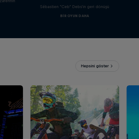
zaferinin
Sébastien "Ceb" Debs'in geri dönüşü
BIR OYUN DAHA
Hepsini göster