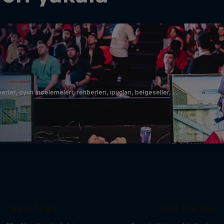
er, oyun incelemeleri, rehberleri, ipuçları, belgeseller, …
ries of CS:GO – The
Early Years
DRX The Rise