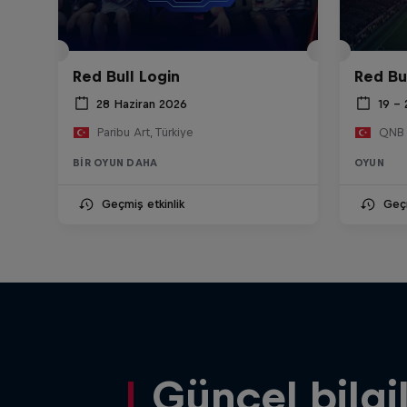
Red Bull Login
Red Bu
28 Haziran 2026
19 –
Paribu Art, Türkiye
QNB T
BIR OYUN DAHA
OYUN
Geçmiş etkinlik
Geçm
Güncel bilgi