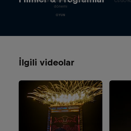
CS:GO'nun unutulmaz yıllarının son
CS:GO'nun
dönemi
OYUN
İlgili videolar