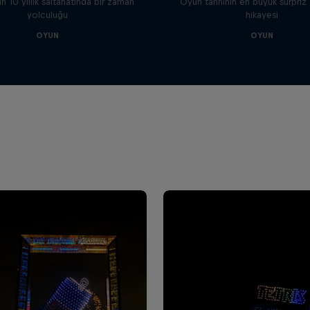
 10 yıllık saltanatında bir zaman
Oyun tarihinin en büyük sürpriz 
yolculuğu
hikayesi
OYUN
OYUN