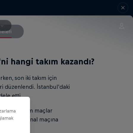
eleri
ni hangi takım kazandı?
ken, son iki takım için
 düzenlendi. İstanbul'daki
ele etti.
oynadı ve tüm maçlar
azarlama
ağlamak
formatında final maçına