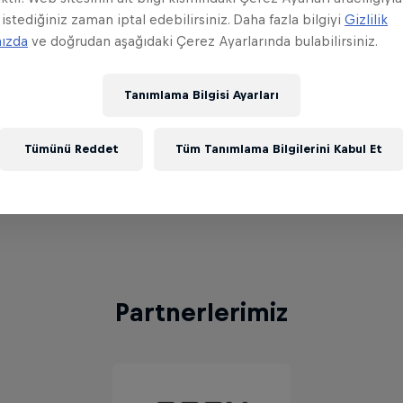
 istediğiniz zaman iptal edebilirsiniz. Daha fazla bilgiyi
Gizlilik
i konumundaki FUT Esports, sırasıyla Team Heretics
mızda
ve doğrudan aşağıdaki Çerez Ayarlarında bulabilirsiniz.
dip üçte üç yaptı. Grubun ikinci sırasında ise Alm
Tanımlama Bilgisi Ayarları
rts ile FOKUS arasındaki finalde ilk raunt yakın geç
Tümünü Reddet
Tüm Tanımlama Bilgilerini Kabul Et
k üstünlüğü ile sona erdi. Sonraki rauntları da 13:11 
zandı.
Partnerlerimiz