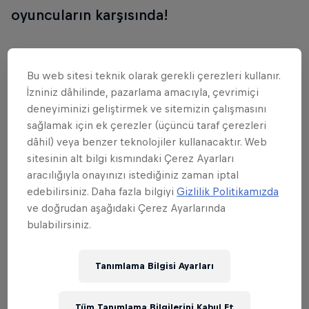
oyuncuların karşısında!
Red Bull M.E.O. Sezon 4 heyecanı 27 Kasım'dan
Bu web sitesi teknik olarak gerekli çerezleri kullanır.
İzniniz dâhilinde, pazarlama amacıyla, çevrimiçi
itibaren eleme mücadeleleriyle başladı. Eleme
deneyiminizi geliştirmek ve sitemizin çalışmasını
sürecinde olup bitenleri
buraya
tıklayarak
sağlamak için ek çerezler (üçüncü taraf çerezleri
öğrenebilir, 8 Ocak 18:00'daki PUBG Mobile Türkiye
dâhil) veya benzer teknolojiler kullanacaktır. Web
Finali'ni ise aşağıdan izleyebilirsin.
sitesinin alt bilgi kısmındaki Çerez Ayarları
aracılığıyla onayınızı istediğiniz zaman iptal
edebilirsiniz. Daha fazla bilgiyi
Gizlilik Politikamızda
ve doğrudan aşağıdaki Çerez Ayarlarında
bulabilirsiniz.
Tanımlama Bilgisi Ayarları
Tüm Tanımlama Bilgilerini Kabul Et