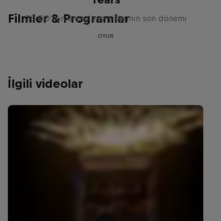
Filmler & Programlar
CS:GO'nun unutulmaz yıllarının son dönemi
OYUN
İlgili videolar