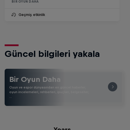
BIR OYUN DAHA
Geçmiş etkinlik
Güncel bilgileri yakala
Bir Oyun Daha
Oyun ve espor dünyasından en güncel haberler,
oyun incelemeleri, rehberleri, ipuçları, belgeseller,
…
Memories of CS:GO - The Final
Years