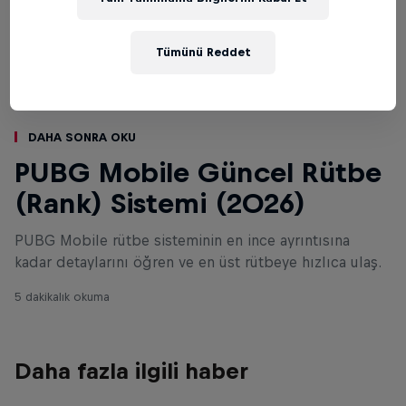
Tümünü Reddet
Daha sonra oku
PUBG Mobile Güncel Rütbe
(Rank) Sistemi (2026)
PUBG Mobile rütbe sisteminin en ince ayrıntısına
kadar detaylarını öğren ve en üst rütbeye hızlıca ulaş.
5 dakikalık okuma
Daha fazla ilgili haber