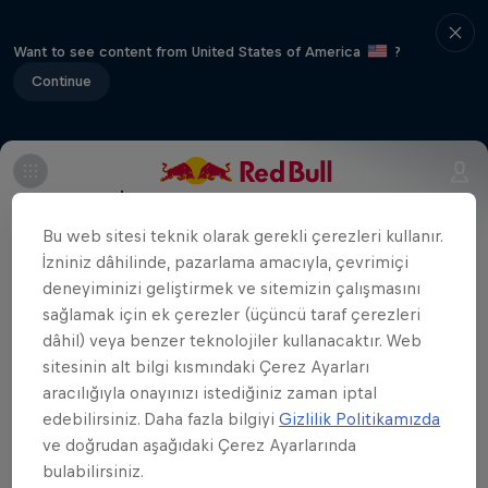
Want to see content from United States of America
?
Continue
Etkinlik Serisi İçinde
Bu web sitesi teknik olarak gerekli çerezleri kullanır.
CEV Şampiyonlar Ligi
İzniniz dâhilinde, pazarlama amacıyla, çevrimiçi
12 Tur Durakları
deneyiminizi geliştirmek ve sitemizin çalışmasını
sağlamak için ek çerezler (üçüncü taraf çerezleri
Eczacıbaşı Dynavit, CEV Şampiyonlar
dâhil) veya benzer teknolojiler kullanacaktır. Web
Ligi'nde sezonun üçüncü maçında
sitesinin alt bilgi kısmındaki Çerez Ayarları
aracılığıyla onayınızı istediğiniz zaman iptal
deplasmanda İtalya temsilcisi Savino Del
edebilirsiniz. Daha fazla bilgiyi
Gizlilik Politikamızda
Bene Scandicci ile karşılaşıyor. Maçı Arda
ve doğrudan aşağıdaki Çerez Ayarlarında
Vatansever'in anlatımı ve Esra Gümüş
bulabilirsiniz.