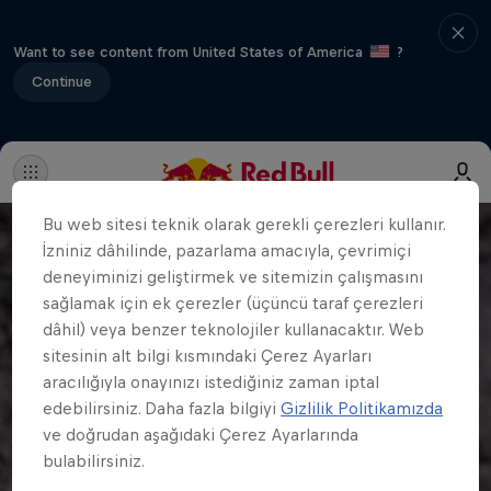
Want to see content from United States of America
?
Continue
Bu web sitesi teknik olarak gerekli çerezleri kullanır.
İzniniz dâhilinde, pazarlama amacıyla, çevrimiçi
deneyiminizi geliştirmek ve sitemizin çalışmasını
sağlamak için ek çerezler (üçüncü taraf çerezleri
dâhil) veya benzer teknolojiler kullanacaktır. Web
sitesinin alt bilgi kısmındaki Çerez Ayarları
aracılığıyla onayınızı istediğiniz zaman iptal
edebilirsiniz. Daha fazla bilgiyi
Gizlilik Politikamızda
ve doğrudan aşağıdaki Çerez Ayarlarında
bulabilirsiniz.