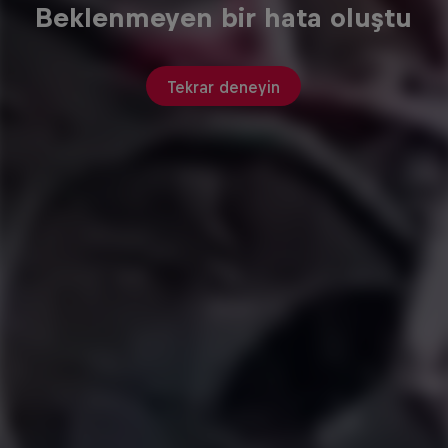
Beklenmeyen bir hata oluştu
Tekrar deneyin