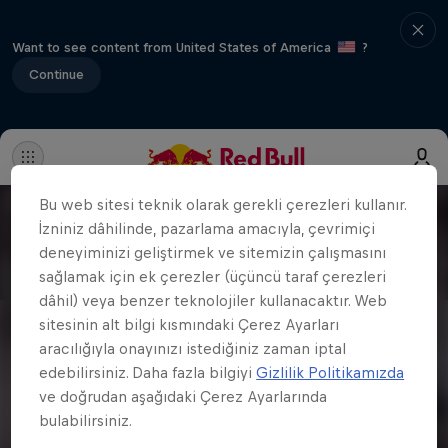
Want to see content from United States of America
?
Continue
Bu web sitesi teknik olarak gerekli çerezleri kullanır.
İzniniz dâhilinde, pazarlama amacıyla, çevrimiçi
deneyiminizi geliştirmek ve sitemizin çalışmasını
sağlamak için ek çerezler (üçüncü taraf çerezleri
dâhil) veya benzer teknolojiler kullanacaktır. Web
sitesinin alt bilgi kısmındaki Çerez Ayarları
aracılığıyla onayınızı istediğiniz zaman iptal
edebilirsiniz. Daha fazla bilgiyi
Gizlilik Politikamızda
ve doğrudan aşağıdaki Çerez Ayarlarında
bulabilirsiniz.