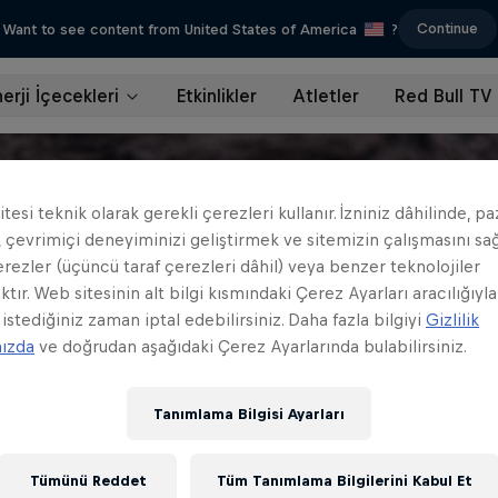
Continue
Want to see content from United States of America
?
erji İçecekleri
Etkinlikler
Atletler
Red Bull TV
tesi teknik olarak gerekli çerezleri kullanır. İzniniz dâhilinde, p
 çevrimiçi deneyiminizi geliştirmek ve sitemizin çalışmasını s
erezler (üçüncü taraf çerezleri dâhil) veya benzer teknolojiler
ktır. Web sitesinin alt bilgi kısmındaki Çerez Ayarları aracılığıyla
 istediğiniz zaman iptal edebilirsiniz. Daha fazla bilgiyi
Gizlilik
mızda
ve doğrudan aşağıdaki Çerez Ayarlarında bulabilirsiniz.
Tanımlama Bilgisi Ayarları
Tümünü Reddet
Tüm Tanımlama Bilgilerini Kabul Et