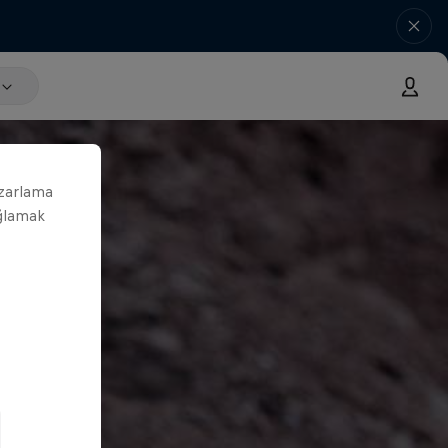
azarlama
ağlamak