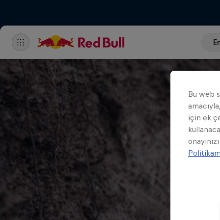
En
Bu web si
amacıyla,
için ek ç
kullanaca
onayınızı
Politika