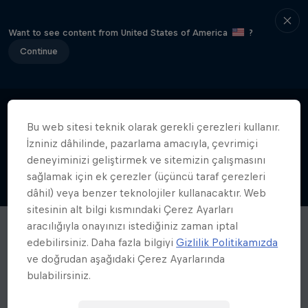
Want to see content from United States of America
?
Continue
Bu web sitesi teknik olarak gerekli çerezleri kullanır.
İzniniz dâhilinde, pazarlama amacıyla, çevrimiçi
deneyiminizi geliştirmek ve sitemizin çalışmasını
sağlamak için ek çerezler (üçüncü taraf çerezleri
dâhil) veya benzer teknolojiler kullanacaktır. Web
sitesinin alt bilgi kısmındaki Çerez Ayarları
aracılığıyla onayınızı istediğiniz zaman iptal
edebilirsiniz. Daha fazla bilgiyi
Gizlilik Politikamızda
ve doğrudan aşağıdaki Çerez Ayarlarında
bulabilirsiniz.