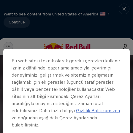
Want to see content from United States of America
?
Continue
Bu web sitesi teknik olarak gerekli çerezleri kullanır.
İzniniz dâhilinde, pazarlama amacıyla, çevrimiçi
deneyiminizi geliştirmek ve sitemizin çalışmasını
sağlamak için ek çerezler (üçüncü taraf çerezleri
dâhil) veya benzer teknolojiler kullanacaktır. Web
sitesinin alt bilgi kısmındaki Çerez Ayarları
aracılığıyla onayınızı istediğiniz zaman iptal
edebilirsiniz. Daha fazla bilgiyi
Gizlilik Politikamızda
ve doğrudan aşağıdaki Çerez Ayarlarında
bulabilirsiniz.