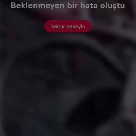
Beklenmeyen bir hata oluştu
Tekrar deneyin