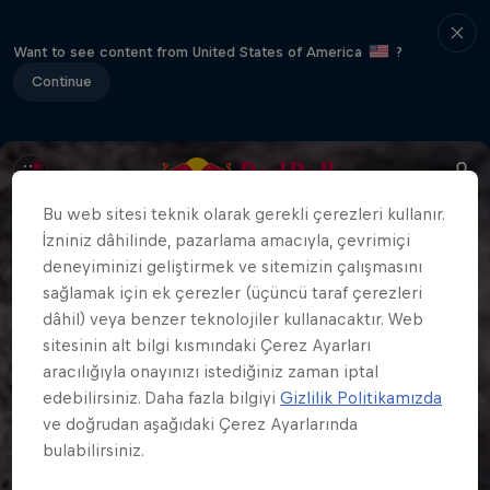
Want to see content from United States of America
?
Continue
Bu web sitesi teknik olarak gerekli çerezleri kullanır.
İzniniz dâhilinde, pazarlama amacıyla, çevrimiçi
deneyiminizi geliştirmek ve sitemizin çalışmasını
sağlamak için ek çerezler (üçüncü taraf çerezleri
dâhil) veya benzer teknolojiler kullanacaktır. Web
sitesinin alt bilgi kısmındaki Çerez Ayarları
aracılığıyla onayınızı istediğiniz zaman iptal
edebilirsiniz. Daha fazla bilgiyi
Gizlilik Politikamızda
ve doğrudan aşağıdaki Çerez Ayarlarında
bulabilirsiniz.