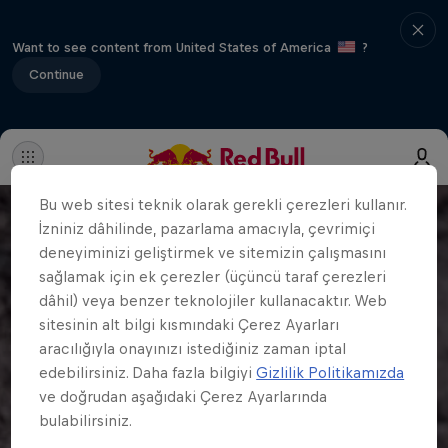
Want to see content from United States of America
?
Continue
Bu web sitesi teknik olarak gerekli çerezleri kullanır.
İzniniz dâhilinde, pazarlama amacıyla, çevrimiçi
deneyiminizi geliştirmek ve sitemizin çalışmasını
sağlamak için ek çerezler (üçüncü taraf çerezleri
dâhil) veya benzer teknolojiler kullanacaktır. Web
sitesinin alt bilgi kısmındaki Çerez Ayarları
aracılığıyla onayınızı istediğiniz zaman iptal
edebilirsiniz. Daha fazla bilgiyi
Gizlilik Politikamızda
ve doğrudan aşağıdaki Çerez Ayarlarında
bulabilirsiniz.