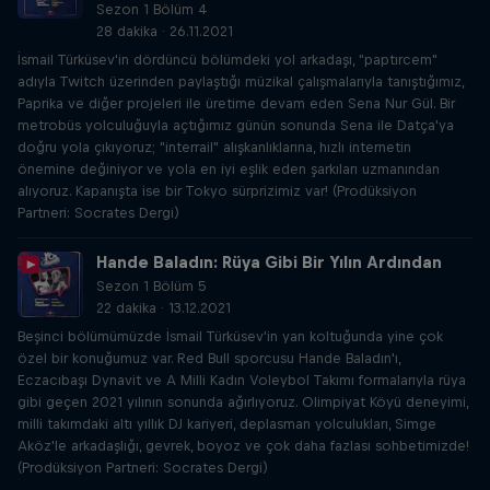
Sezon 1 Bölüm 4
28 dakika · 26.11.2021
İsmail Türküsev'in dördüncü bölümdeki yol arkadaşı, "paptırcem"
adıyla Twitch üzerinden paylaştığı müzikal çalışmalarıyla tanıştığımız,
Paprika ve diğer projeleri ile üretime devam eden Sena Nur Gül. Bir
metrobüs yolculuğuyla açtığımız günün sonunda Sena ile Datça'ya
doğru yola çıkıyoruz; "interrail" alışkanlıklarına, hızlı internetin
önemine değiniyor ve yola en iyi eşlik eden şarkıları uzmanından
alıyoruz. Kapanışta ise bir Tokyo sürprizimiz var! (Prodüksiyon
Partneri: Socrates Dergi)
Hande Baladın: Rüya Gibi Bir Yılın Ardından
Sezon 1 Bölüm 5
22 dakika · 13.12.2021
Beşinci bölümümüzde İsmail Türküsev'in yan koltuğunda yine çok
özel bir konuğumuz var. Red Bull sporcusu Hande Baladın'ı,
Eczacıbaşı Dynavit ve A Milli Kadın Voleybol Takımı formalarıyla rüya
gibi geçen 2021 yılının sonunda ağırlıyoruz. Olimpiyat Köyü deneyimi,
milli takımdaki altı yıllık DJ kariyeri, deplasman yolculukları, Simge
Aköz'le arkadaşlığı, gevrek, boyoz ve çok daha fazlası sohbetimizde!
(Prodüksiyon Partneri: Socrates Dergi)