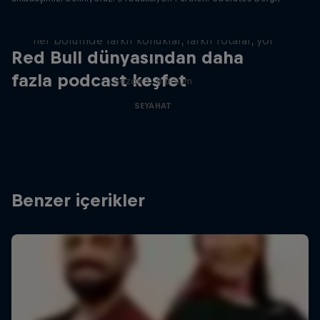
Direksiyonda İsmail Türküsev, yan koltuğunda
her bölümde farklı konuklar, farklı rotalar, yol
Red Bull dünyasından daha
…
fazla podcast keşfet
Sezon 1 · 8 bölüm
SEYAHAT
Benzer içerikler