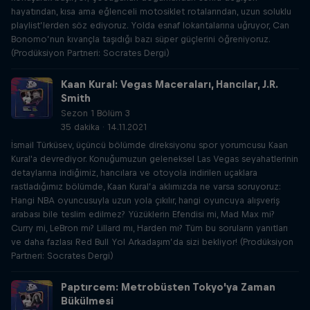
hayatından, kısa ama eğlenceli motosiklet rotalarından, uzun soluklu
playlist’lerden söz ediyoruz. Yolda esnaf lokantalarına uğruyor, Can
Bonomo’nun kıvançla taşıdığı bazı süper güçlerini öğreniyoruz.
(Prodüksiyon Partneri: Socrates Dergi)
Kaan Kural: Vegas Maceraları, Hancılar, J.R.
Smith
Sezon 1 Bölüm 3
35 dakika · 14.11.2021
İsmail Türküsev, üçüncü bölümde direksiyonu spor yorumcusu Kaan
Kural'a devrediyor. Konuğumuzun geleneksel Las Vegas seyahatlerinin
detaylarına indiğimiz, hancılara ve otoyola indirilen uçaklara
rastladığımız bölümde, Kaan Kural’a aklımızda ne varsa soruyoruz:
Hangi NBA oyuncusuyla uzun yola çıkılır, hangi oyuncuya alışveriş
arabası bile teslim edilmez? Yüzüklerin Efendisi mi, Mad Max mi?
Curry mi, LeBron mı? Lillard mı, Harden mı? Tüm bu soruların yanıtları
ve daha fazlası Red Bull Yol Arkadaşım’da sizi bekliyor! (Prodüksiyon
Partneri: Socrates Dergi)
Paptırcem: Metrobüsten Tokyo'ya Zaman
Bükülmesi