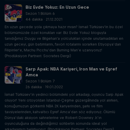
Biz Evde Yokuz: En Uzun Gece
Sezon 1 Bölüm 6
44 dakika · 21.12.2021
En uzun gecede yola çıkmaya hazır mısın? İsmail Türküsev'in bu özel
bölümümüzde özel konukları var: Biz Evde Yokuz bloguyla
tanıdığımız Duygu ve Bilgehan'a yolculukları içinde unutamadıkları en
uzun geceyi, gün batımlarını, favori rotalarını sorarken Etiyopya’dan
Filipinler’e, Machu Picchu’dan Burning Man’e uzanıyoruz!
(Prodüksiyon Partneri: Socrates Dergi)
Sarp Apak: NBA Kariyeri, Iron Man ve Eşref
Amca
Sezon 1 Bölüm 7
26 dakika · 19.01.2022
İsmail Türküsev’in yedinci bölümdeki yol arkadaşı, oyuncu Sarp Apak
oluyor! Yeni otoyoldan İstanbul-Çeşme güzergâhında yol alırken,
konuğumuzun görkemli NBA 2K kariyerinden, şarkı ve film
tavsiyelerinden, kahvaltıcı Eşref Amca’dan söz ediyoruz. Ölümlü
Dünya’daki aksiyon sahnelerine ve Robert Downey Jr.’ın
oyunculuğuna da değindiğimiz sohbetin sonunda ideal yol
Red Bull Yol Arkadaşım
arkadaşımızı belirliyoruz. (Prodüksiyon Partneri: Socrates Dergi)