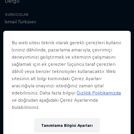
Dergi)
SUNUCULAR
İsmail Türküsev
DIL
Türkçe
Bu web sitesi teknik olarak gerekli çerezleri kullanır.
İzniniz dâhilinde, pazarlama amacıyla, çevrimiçi
TEPE GÖRSELI
deneyiminizi geliştirmek ve sitemizin çalışmasını
Red Bull
sağlamak için ek çerezler (üçüncü taraf çerezleri
dâhil) veya benzer teknolojiler kullanacaktır. Web
KAPAK GÖRSELI
sitesinin alt bilgi kısmındaki Çerez Ayarları
Red Bull
aracılığıyla onayınızı istediğiniz zaman iptal
edebilirsiniz. Daha fazla bilgiyi
Gizlilik Politikamızda
ve doğrudan aşağıdaki Çerez Ayarlarında
bulabilirsiniz.
RED BULL YOL ARKADAŞIM - SEZON 1
Yola Hazırlık
Tanımlama Bilgisi Ayarları
Sezon 1 Bölüm 0