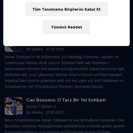
2 dakika · 28.09.2021
Tüm Tanımlama Bilgilerini Kabul Et
Direksiyonda İsmail Türküsev, yan koltuğunda her bölümde farklı
konuklar, farklı rotalar, yol şarkıları, yol filmleri ve enerji dolu
sohbetler…
Tümünü Reddet
Serhan Acar: Formula 1’in Sesi Olmak
Sezon 1 Bölüm 1
28 dakika · 01.10.2021
İsmail Türküsev’in ilk bölümdeki yol arkadaşı, Formula 1 spikeri ve
yorumcusu Serhan Acar oluyor. İstanbul Park’taki Formula 1
heyecanının hemen öncesinde konuğumuzdan organizasyonla ilgili
detayları alıp yola çıkıyoruz: Serhan Acar’ın favori yol filmi hangisi?
İstanbul’dan İzmir’e giderken eski yol mu, yeni yol mu? Hakkinen mi,
Schumacher mi? (Prodüksiyon Partneri: Socrates Dergi)
Can Bonomo: O Tarz Bir Yol Sohbeti
Sezon 1 Bölüm 2
26 dakika · 21.10.2021
İkinci bölümümüzde İsmail Türküsev’in yan koltuğuna müzisyen Can
Bonomo oturuyor. Konuğumuzla sohbetimize yolunda giden şeyleri
konuşarak başlıyor; çocuğunun doğumundan sonra değişen