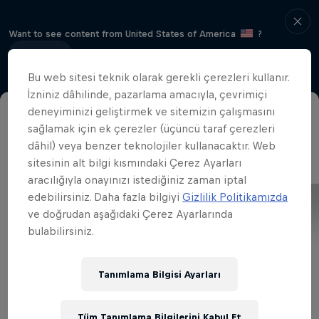
Want to see content from United States of America
?
Continue
Bu web sitesi teknik olarak gerekli çerezleri kullanır.
İzniniz dâhilinde, pazarlama amacıyla, çevrimiçi
deneyiminizi geliştirmek ve sitemizin çalışmasını
sağlamak için ek çerezler (üçüncü taraf çerezleri
dâhil) veya benzer teknolojiler kullanacaktır. Web
sitesinin alt bilgi kısmındaki Çerez Ayarları
aracılığıyla onayınızı istediğiniz zaman iptal
edebilirsiniz. Daha fazla bilgiyi
Gizlilik Politikamızda
ve doğrudan aşağıdaki Çerez Ayarlarında
bulabilirsiniz.
Tanımlama Bilgisi Ayarları
Tüm Tanımlama Bilgilerini Kabul Et