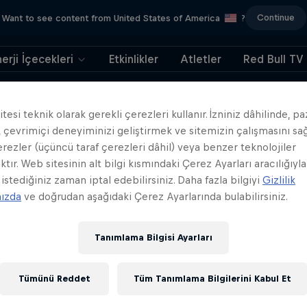
Continue
Want to see content from United States of America
?
erji İçecekleri
Etkinlikler
Atletler
Red Bull TV
404
tesi teknik olarak gerekli çerezleri kullanır. İzniniz dâhilinde, p
 çevrimiçi deneyiminizi geliştirmek ve sitemizin çalışmasını s
h, bu utanç verici. Sa
erezler (üçüncü taraf çerezleri dâhil) veya benzer teknolojiler
ktır. Web sitesinin alt bilgi kısmındaki Çerez Ayarları aracılığıyla
nereye gitti?!?
 istediğiniz zaman iptal edebilirsiniz. Daha fazla bilgiyi
Gizlilik
mızda
ve doğrudan aşağıdaki Çerez Ayarlarında bulabilirsiniz.
Tanımlama Bilgisi Ayarları
Tümünü Reddet
Tüm Tanımlama Bilgilerini Kabul Et