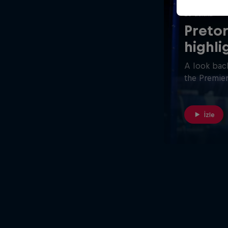
26 dakika
Pretor
highli
A look back
the Premier
İzle