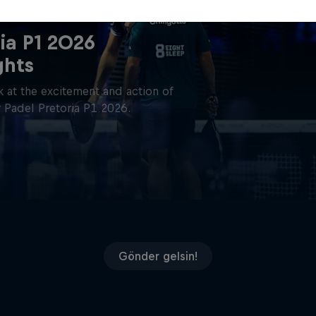
ia P1 2026
ghts
 at the excitement and action of
 Padel Pretoria P1 2026.
Gönder gelsin!