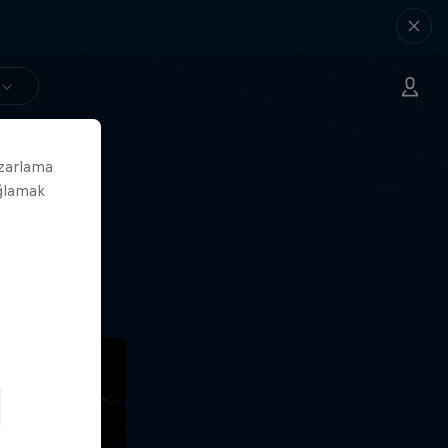
azarlama
ağlamak
yfa