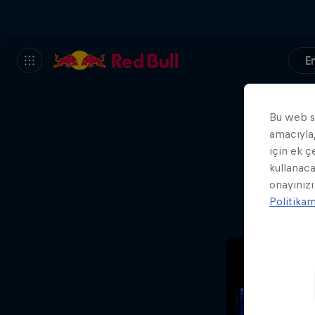
En
Bu web si
amacıyla,
Ah
için ek ç
kullanaca
onayınızı
Politika