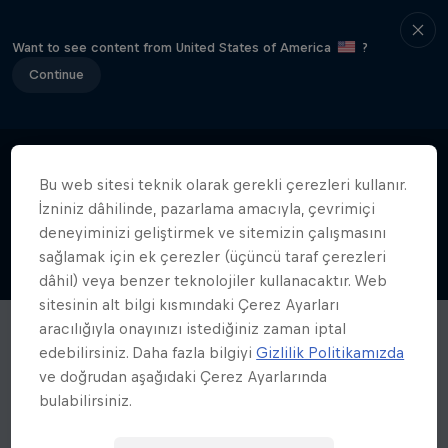
Want to see content from United States of America
?
Continue
Bu web sitesi teknik olarak gerekli çerezleri kullanır.
İzniniz dâhilinde, pazarlama amacıyla, çevrimiçi
deneyiminizi geliştirmek ve sitemizin çalışmasını
sağlamak için ek çerezler (üçüncü taraf çerezleri
dâhil) veya benzer teknolojiler kullanacaktır. Web
sitesinin alt bilgi kısmındaki Çerez Ayarları
aracılığıyla onayınızı istediğiniz zaman iptal
edebilirsiniz. Daha fazla bilgiyi
Gizlilik Politikamızda
ve doğrudan aşağıdaki Çerez Ayarlarında
bulabilirsiniz.