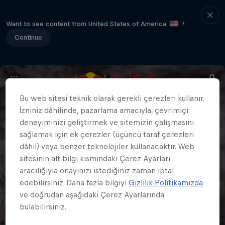
Want to see content from United States of America
?
Continue
Bu web sitesi teknik olarak gerekli çerezleri kullanır.
İzniniz dâhilinde, pazarlama amacıyla, çevrimiçi
deneyiminizi geliştirmek ve sitemizin çalışmasını
sağlamak için ek çerezler (üçüncü taraf çerezleri
dâhil) veya benzer teknolojiler kullanacaktır. Web
sitesinin alt bilgi kısmındaki Çerez Ayarları
aracılığıyla onayınızı istediğiniz zaman iptal
edebilirsiniz. Daha fazla bilgiyi
Gizlilik Politikamızda
ve doğrudan aşağıdaki Çerez Ayarlarında
bulabilirsiniz.