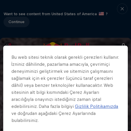
Want to see content from United States of America
?
Continue
Bu web sitesi teknik olarak gerekli çerezleri kullanır.
İzniniz dâhilinde, pazarlama amacıyla, çevrimiçi
deneyiminizi geliştirmek ve sitemizin çalışmasını
sağlamak için ek çerezler (üçüncü taraf çerezleri
dâhil) veya benzer teknolojiler kullanacaktır. Web
sitesinin alt bilgi kısmındaki Çerez Ayarları
aracılığıyla onayınızı istediğiniz zaman iptal
edebilirsiniz. Daha fazla bilgiyi
Gizlilik Politikamızda
ve doğrudan aşağıdaki Çerez Ayarlarında
bulabilirsiniz.