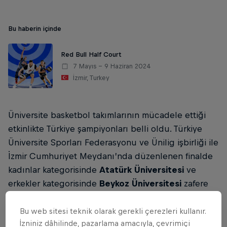
Bu haberin içinde
Red Bull Half Court
7 Mayıs – 9 Haziran 2024
İzmir, Turkey
Üniversite basketbol takımlarının mücadele ettiği
etkinlikte Türkiye şampiyonları belli oldu. Türkiye
Üniversite Sporları Federasyonu ve Ünilig işbirliği ile
İzmir Cumhuriyet Meydanı’nda düzenlenen finalde
kadınlar kategorisinde
Atatürk Üniversitesi
ve
erkekler kategorisinde
Beykoz Üniversitesi
zafere
uzandı.
Bu web sitesi teknik olarak gerekli çerezleri kullanır.
İzniniz dâhilinde, pazarlama amacıyla, çevrimiçi