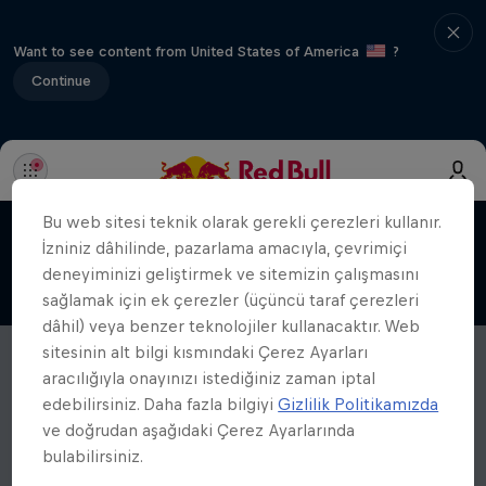
Want to see content from United States of America
?
Continue
Bu web sitesi teknik olarak gerekli çerezleri kullanır.
İzniniz dâhilinde, pazarlama amacıyla, çevrimiçi
deneyiminizi geliştirmek ve sitemizin çalışmasını
sağlamak için ek çerezler (üçüncü taraf çerezleri
dâhil) veya benzer teknolojiler kullanacaktır. Web
sitesinin alt bilgi kısmındaki Çerez Ayarları
aracılığıyla onayınızı istediğiniz zaman iptal
edebilirsiniz. Daha fazla bilgiyi
Gizlilik Politikamızda
ve doğrudan aşağıdaki Çerez Ayarlarında
bulabilirsiniz.