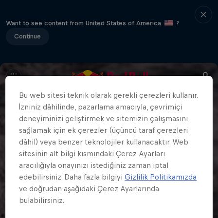
Want to see content from United States of America
?
Continue
Bu web sitesi teknik olarak gerekli çerezleri kullanır.
İzniniz dâhilinde, pazarlama amacıyla, çevrimiçi
deneyiminizi geliştirmek ve sitemizin çalışmasını
sağlamak için ek çerezler (üçüncü taraf çerezleri
dâhil) veya benzer teknolojiler kullanacaktır. Web
sitesinin alt bilgi kısmındaki Çerez Ayarları
aracılığıyla onayınızı istediğiniz zaman iptal
edebilirsiniz. Daha fazla bilgiyi
Gizlilik Politikamızda
ve doğrudan aşağıdaki Çerez Ayarlarında
bulabilirsiniz.