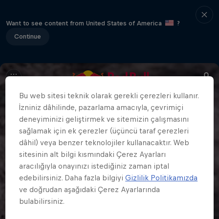
Want to see content from United States of America
?
Continue
Bu web sitesi teknik olarak gerekli çerezleri kullanır.
İzniniz dâhilinde, pazarlama amacıyla, çevrimiçi
deneyiminizi geliştirmek ve sitemizin çalışmasını
sağlamak için ek çerezler (üçüncü taraf çerezleri
dâhil) veya benzer teknolojiler kullanacaktır. Web
sitesinin alt bilgi kısmındaki Çerez Ayarları
aracılığıyla onayınızı istediğiniz zaman iptal
edebilirsiniz. Daha fazla bilgiyi
Gizlilik Politikamızda
ve doğrudan aşağıdaki Çerez Ayarlarında
bulabilirsiniz.