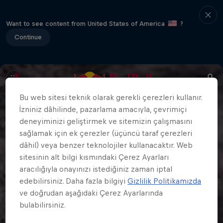
Want to see content from United States of America
?
Continue
Bu web sitesi teknik olarak gerekli çerezleri kullanır.
İzniniz dâhilinde, pazarlama amacıyla, çevrimiçi
deneyiminizi geliştirmek ve sitemizin çalışmasını
sağlamak için ek çerezler (üçüncü taraf çerezleri
dâhil) veya benzer teknolojiler kullanacaktır. Web
sitesinin alt bilgi kısmındaki Çerez Ayarları
aracılığıyla onayınızı istediğiniz zaman iptal
edebilirsiniz. Daha fazla bilgiyi
Gizlilik Politikamızda
ve doğrudan aşağıdaki Çerez Ayarlarında
bulabilirsiniz.