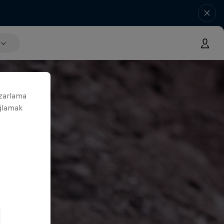
azarlama
ağlamak