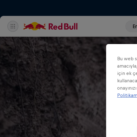
En
Bu web si
amacıyla,
için ek ç
kullanaca
onayınızı
Politika