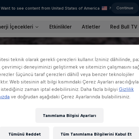
Continue
Want to see content from United States of America
?
erji İçecekleri
Etkinlikler
Atletler
Red Bull TV
tesi teknik olarak gerekli çerezleri kullanır. İzniniz dâhilinde, p
 çevrimiçi deneyiminizi geliştirmek ve sitemizin çalışmasını s
erezler (üçüncü taraf çerezleri dâhil) veya benzer teknolojiler
ktır. Web sitesinin alt bilgi kısmındaki Çerez Ayarları aracılığıyla
 istediğiniz zaman iptal edebilirsiniz. Daha fazla bilgiyi
Gizlilik
mızda
ve doğrudan aşağıdaki Çerez Ayarlarında bulabilirsiniz.
Tanımlama Bilgisi Ayarları
Tümünü Reddet
Tüm Tanımlama Bilgilerini Kabul Et