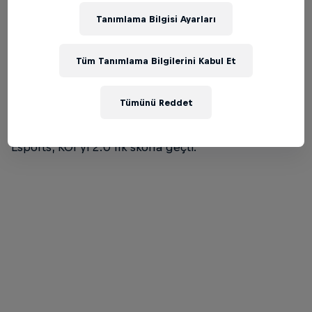
Tanımlama Bilgisi Ayarları
FUT Esports ve BBL Esports, grup aşamasında
Gentle Mates, Karmine Corp, KOI ve Team Liquid
Tüm Tanımlama Bilgilerini Kabul Et
takımları ile aynı grupta yer alıyor. 26 Mart'ta
oynanan ilk hafta karşılaşmasında Karmine Corp'u
Tümünü Reddet
2:1 mağlup eden BBL Esports grup aşamasına
galibiyetle başlamış oldu. 27 Mart'ta ise FUT
Esports, KOI'yi 2:0'lık skorla geçti.