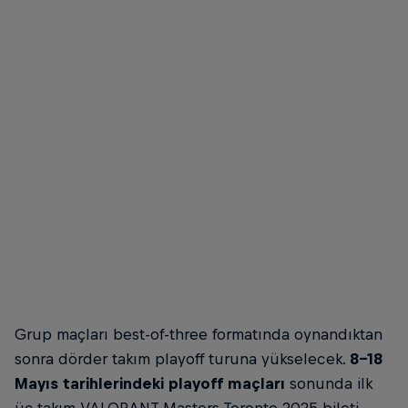
FUT Esports
© FUT Esports
Grup maçları best-of-three formatında oynandıktan
sonra dörder takım playoff turuna yükselecek.
8-18
Mayıs tarihlerindeki playoff maçları
sonunda ilk
üç takım VALORANT Masters Toronto 2025 bileti