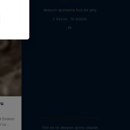
ABC of...
Aksiyon sporlarına hızlı bir giriş
2 Sezon · 10 bölüm
F1
Red Bull Signature Series
Yılın en iyi aksiyon sporu olayları