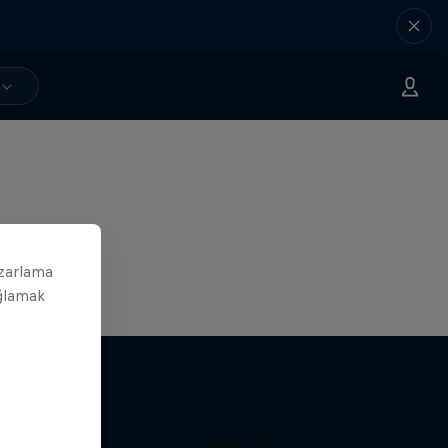
azarlama
ağlamak