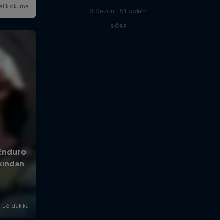
8 Sezon · 51 bölüm
SÖRF