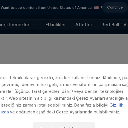
Continue
Want to see content from United States of America
?
erji İçecekleri
Etkinlikler
Atletler
Red Bull TV
tesi teknik olarak gerekli çerezleri kullanır. İzniniz dâhilinde, p
 çevrimiçi deneyiminizi geliştirmek ve sitemizin çalışmasını s
erezler (üçüncü taraf çerezleri dâhil) veya benzer teknolojiler
ktır. Web sitesinin alt bilgi kısmındaki Çerez Ayarları aracılığıyla
 istediğiniz zaman iptal edebilirsiniz. Daha fazla bilgiyi
Gizlilik
mızda
ve doğrudan aşağıdaki Çerez Ayarlarında bulabilirsiniz.