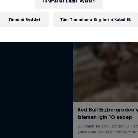
Tanımlama Bilgisi Ayarları
Benzer içerikler
Stories in Motion
Tümünü Reddet
Tüm Tanımlama Bilgilerini Kabul Et
Başarı Hikâyesi
SUALTI DALIŞ