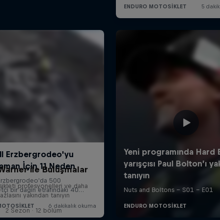
Warner ile Buluşmalar
sikleti profesyonelleri ve daha
fazlasını yakından tanıyın
2 Sezon · 12 bölüm