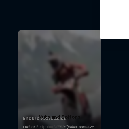
Nuts and Boltons
Paul Bolton’un WESS 2019 macerası