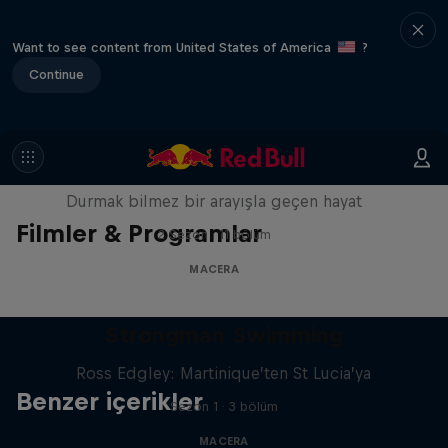
Want to see content from United States of America
?
Continue
Dedicate
Durmak bilmez bir arayışla geçen hayat
Filmler & Programlar
2 Sezon · 11 bölüm
MACERA
Strongman Swimming
Ross Edgley: Martinique’ten St Lucia’ya
Benzer içerikler
Sezon 1 · 3 bölüm
MACERA