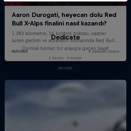
Dedicate
Durmak bilmez bir arayışla geçen hayat
2 Sezon · 11 bölüm
MACERA