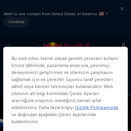
Want to see content from United States of America
?
Continue
Bu web sitesi teknik olarak gerekli çerezleri kullanır.
İzniniz dâhilinde, pazarlama amacıyla, çevrimiçi
404
deneyiminizi geliştirmek ve sitemizin çalışmasını
Ahh, bu utanç verici. Sayfa nereye
sağlamak için ek çerezler (üçüncü taraf çerezleri
gitti?!?
dâhil) veya benzer teknolojiler kullanacaktır. Web
sitesinin alt bilgi kısmındaki Çerez Ayarları
aracılığıyla onayınızı istediğiniz zaman iptal
edebilirsiniz. Daha fazla bilgiyi
Gizlilik Politikamızda
ve doğrudan aşağıdaki Çerez Ayarlarında
bulabilirsiniz.