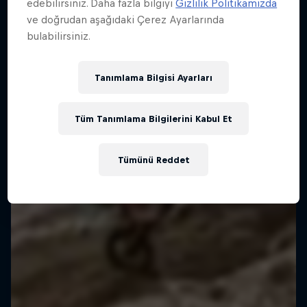
edebilirsiniz. Daha fazla bilgiyi
Gizlilik Politikamızda
Aksiyon sporlarına hızlı bir giriş
ve doğrudan aşağıdaki Çerez Ayarlarında
Stories in Motion
bulabilirsiniz.
2 Sezon · 10 bölüm
Başarı Hikâyesi
F1
Tanımlama Bilgisi Ayarları
SUALTI DALIŞ
Tüm Tanımlama Bilgilerini Kabul Et
Tümünü Reddet