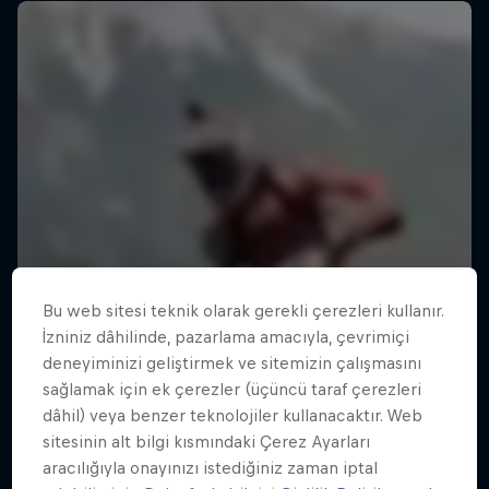
Bu web sitesi teknik olarak gerekli çerezleri kullanır.
İzniniz dâhilinde, pazarlama amacıyla, çevrimiçi
deneyiminizi geliştirmek ve sitemizin çalışmasını
sağlamak için ek çerezler (üçüncü taraf çerezleri
dâhil) veya benzer teknolojiler kullanacaktır. Web
sitesinin alt bilgi kısmındaki Çerez Ayarları
aracılığıyla onayınızı istediğiniz zaman iptal
ABC of...