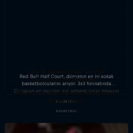
Life & Basketball: Lethal
Red Bull Half Court, dünyanın en iyi sokak
Shooter'ın Yükselişi
basketbolcularını arıyor. 3x3 formatında
düzenlenen turnuvada, basketbolcular dünya
Dünyanın en popüler şut antrenörünün hikayesi
Bir Sokak Basketbolu Belgeseli:
çapında 20'den fazla ülkede mücadele edecek
Saha Senin
BASKETBOL
BASKETBOL