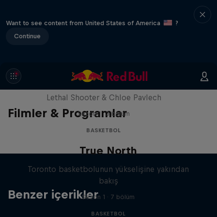
Want to see content from United States of America
?
Continue
Hoops Passport: Basketbolu
Yeniden Keşfetmek
Lethal Shooter & Chloe Pavlech
Filmler & Programlar
Sezon 1 · 3 bölüm
BASKETBOL
True North
Toronto basketbolunun yükselişine yakından
bakış
Benzer içerikler
Sezon 1 · 7 bölüm
BASKETBOL