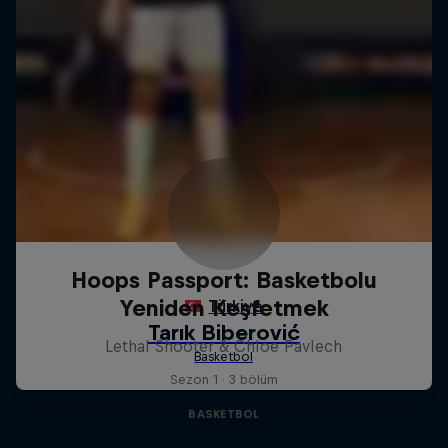
Hoops Passport: Basketbolu
Yeniden Keşfetmek
Lethal Shooter & Chloe Pavlech
Sezon 1 · 3 bölüm
BASKETBOL