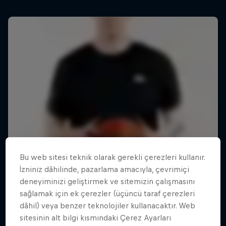
Bu web sitesi teknik olarak gerekli çerezleri kullanır.
İzniniz dâhilinde, pazarlama amacıyla, çevrimiçi
deneyiminizi geliştirmek ve sitemizin çalışmasını
sağlamak için ek çerezler (üçüncü taraf çerezleri
dâhil) veya benzer teknolojiler kullanacaktır. Web
sitesinin alt bilgi kısmındaki Çerez Ayarları