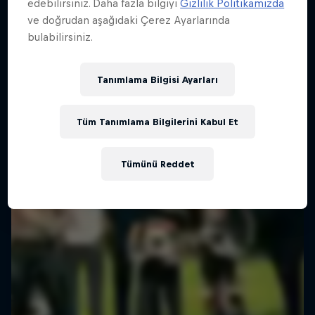
edebilirsiniz. Daha fazla bilgiyi
Gizlilik Politikamızda
ve doğrudan aşağıdaki Çerez Ayarlarında
Carson Brown'ın Red Bull Erzbergrodeo'daki
Race One
bulabilirsiniz.
destansı sürüşü
Supercross'ta sezonun en büyük etkinliği
ENDURO MOTOSIKLET
Tanımlama Bilgisi Ayarları
SUPERCROSS
Tüm Tanımlama Bilgilerini Kabul Et
Tümünü Reddet