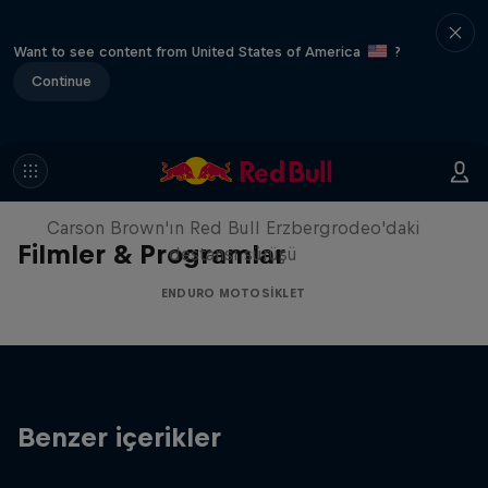
Want to see content from United States of America
?
Continue
Moto rider enduro parkurunda
Carson Brown'ın Red Bull Erzbergrodeo'daki
Filmler & Programlar
destansı sürüşü
ENDURO MOTOSIKLET
Benzer içerikler