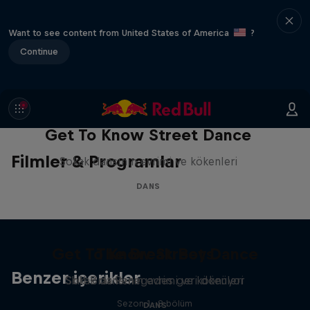
Want to see content from United States of America
?
Continue
Get To Know Street Dance
Filmler & Programlar
Sokak dansının evrimi ve kökenleri
DANS
Get To Know Street Dance
The Break Boys
Benzer içerikler
Skill Brat Renegades geri dönüyor
Sokak dansının evrimi ve kökenleri
Sezon 1 · 8 bölüm
DANS