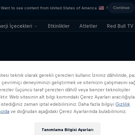
Continue
Want to see content from United States of America
?
erji İçecekleri
Etkinlikler
Atletler
Red Bull TV
tesi teknik olarak gerekli çerezleri kullanır. İzniniz dâhilinde, p
Benzer içerikler
 çevrimiçi deneyiminizi geliştirmek ve sitemizin çalışmasını s
erezler (üçüncü taraf çerezleri dâhil) veya benzer teknolojiler
ktır. Web sitesinin alt bilgi kısmındaki Çerez Ayarları aracılığıyla
 istediğiniz zaman iptal edebilirsiniz. Daha fazla bilgiyi
Gizlilik
mızda
ve doğrudan aşağıdaki Çerez Ayarlarında bulabilirsiniz.
Tanımlama Bilgisi Ayarları