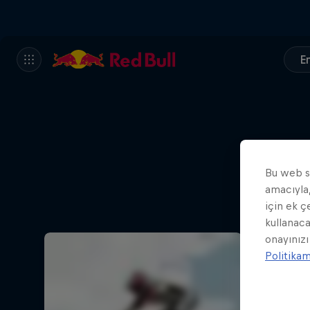
En
Bu web si
amacıyla,
için ek ç
kullanaca
onayınızı
Politika