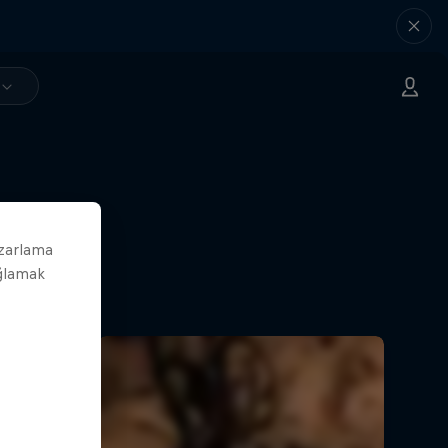
azarlama
ağlamak