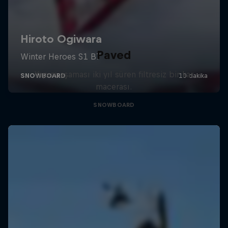
Paved
Yapım aşaması iki yıl süren filtresiz bir kar
macerası.
SNOWBOARD