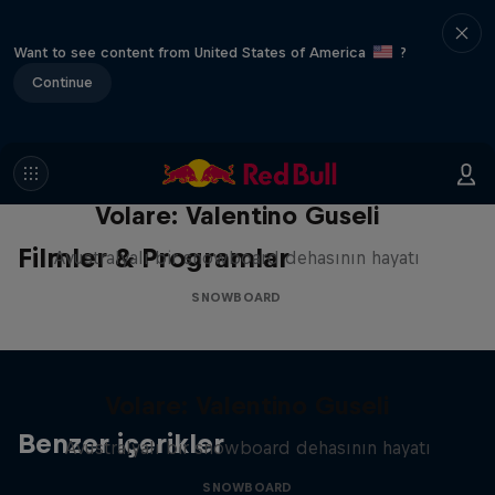
Want to see content from United States of America
?
Continue
Volare: Valentino Guseli
Filmler & Programlar
Avustralyalı bir snowboard dehasının hayatı
SNOWBOARD
Volare: Valentino Guseli
Benzer içerikler
Avustralyalı bir snowboard dehasının hayatı
SNOWBOARD