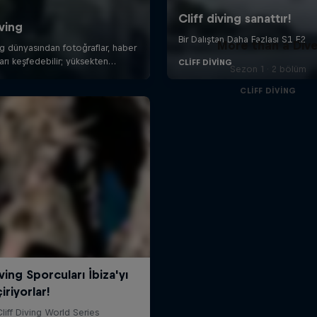
More than a Div
Sezon 1 · 2 bölüm
CLIFF DIVING