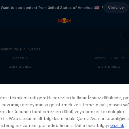
Continue
Want to see content from United States of America
?
Deep Dive
More than a Div
Uçurum dalışı dünyasına
Sezon 1
Sezon 1 · 2 bölüm
CLIFF DIVING
CLIFF DIVING
tesi teknik olarak gerekli çerezleri kullanır. İzniniz dâhilinde, p
 çevrimiçi deneyiminizi geliştirmek ve sitemizin çalışmasını s
erezler (üçüncü taraf çerezleri dâhil) veya benzer teknolojiler
ktır. Web sitesinin alt bilgi kısmındaki Çerez Ayarları aracılığıyla
 istediğiniz zaman iptal edebilirsiniz. Daha fazla bilgiyi
Gizlilik