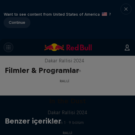
Want to see content from United States of America
?
Continue
In the Dust
Dakar Rallisi 2024
Filmler & Programlar
Sezon 1 · 9 bölüm
RALLI
In the Dust
Dakar Rallisi 2024
Benzer içerikler
Sezon 1 · 9 bölüm
RALLI