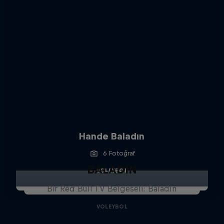
Hande Baladın
6 Fotoğraf
BALADIN
VOLEYBOL
Bir Red Bull TV Belgeseli: Baladın
VOLEYBOL