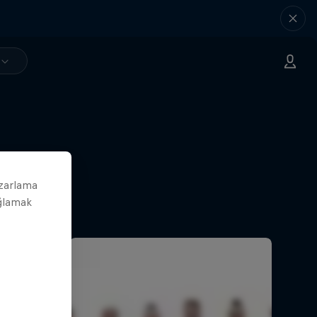
azarlama
ağlamak