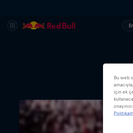
En
Bu web si
amacıyla,
Bir 
için ek ç
kullanaca
onayınızı
Politika