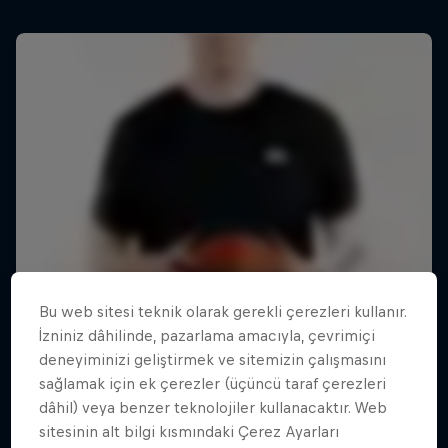
Bu web sitesi teknik olarak gerekli çerezleri kullanır.
İzniniz dâhilinde, pazarlama amacıyla, çevrimiçi
deneyiminizi geliştirmek ve sitemizin çalışmasını
sağlamak için ek çerezler (üçüncü taraf çerezleri
dâhil) veya benzer teknolojiler kullanacaktır. Web
sitesinin alt bilgi kısmındaki Çerez Ayarları
True North