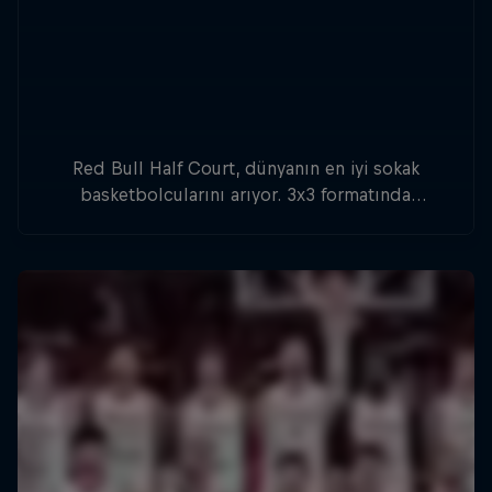
Red Bull Half Court, dünyanın en iyi sokak
basketbolcularını arıyor. 3x3 formatında
düzenlenen turnuvada, basketbolcular dünya
çapında 20'den fazla ülkede mücadele edecek