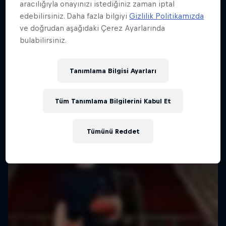
aracılığıyla onayınızı istediğiniz zaman iptal
edebilirsiniz. Daha fazla bilgiyi
Gizlilik Politikamızda
Toronto basketbolunun yükselişine yakından
ve doğrudan aşağıdaki Çerez Ayarlarında
bakış
bulabilirsiniz.
Sezon 1 · 7 bölüm
BASKETBOL
Tanımlama Bilgisi Ayarları
Tüm Tanımlama Bilgilerini Kabul Et
Tümünü Reddet