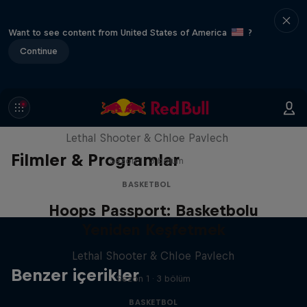
Want to see content from United States of America
?
Continue
Hoops Passport: Basketbolu
Yeniden Keşfetmek
Lethal Shooter & Chloe Pavlech
Filmler & Programlar
Sezon 1 · 3 bölüm
BASKETBOL
Hoops Passport: Basketbolu
Yeniden Keşfetmek
Lethal Shooter & Chloe Pavlech
Benzer içerikler
Sezon 1 · 3 bölüm
BASKETBOL