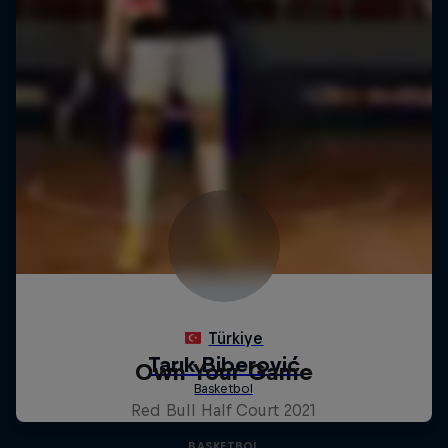
Own Your Game
Red Bull Half Court 2021
BASKETBOL