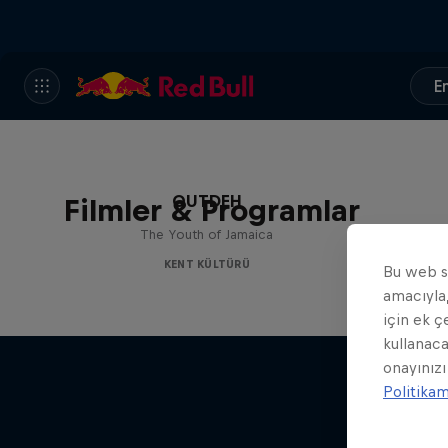
En
OUTDEH
Filmler & Programlar
The Youth of Jamaica
KENT KÜLTÜRÜ
Bu web si
amacıyla,
için ek ç
kullanaca
onayınızı
Politika