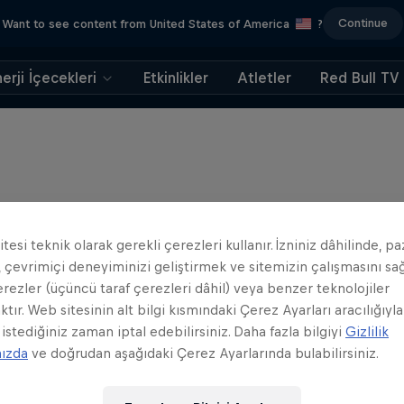
Continue
Want to see content from United States of America
?
erji İçecekleri
Etkinlikler
Atletler
Red Bull TV
tesi teknik olarak gerekli çerezleri kullanır. İzniniz dâhilinde, p
 çevrimiçi deneyiminizi geliştirmek ve sitemizin çalışmasını s
erezler (üçüncü taraf çerezleri dâhil) veya benzer teknolojiler
ktır. Web sitesinin alt bilgi kısmındaki Çerez Ayarları aracılığıyla
 istediğiniz zaman iptal edebilirsiniz. Daha fazla bilgiyi
Gizlilik
mızda
ve doğrudan aşağıdaki Çerez Ayarlarında bulabilirsiniz.