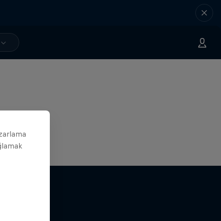
azarlama
ağlamak