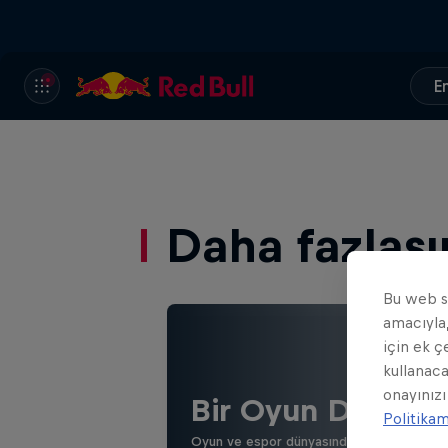
En
Daha fazlası
Bu web si
amacıyla,
için ek ç
kullanaca
onayınızı
Bir Oyun Daha
Politika
Oyun ve espor dünyasından en güncel haberl