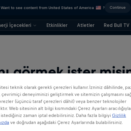
Continue
Want to see content from United States of America
?
erji İçecekleri
Etkinlikler
Atletler
Red Bull TV
nı görmek ister misi
tesi teknik olarak gerekli çerezleri kullanır. İzniniz dâhilinde, p
 çevrimiçi deneyiminizi geliştirmek ve sitemizin çalışmasını s
erezler (üçüncü taraf çerezleri dâhil) veya benzer teknolojiler
ktır. Web sitesinin alt bilgi kısmındaki Çerez Ayarları aracılığıyla
 istediğiniz zaman iptal edebilirsiniz. Daha fazla bilgiyi
Gizlilik
mızda
ve doğrudan aşağıdaki Çerez Ayarlarında bulabilirsiniz.
er, oyun incelemeleri, rehberleri, ipuçları, belgeseller, …