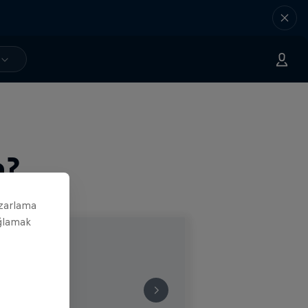
n?
azarlama
ağlamak