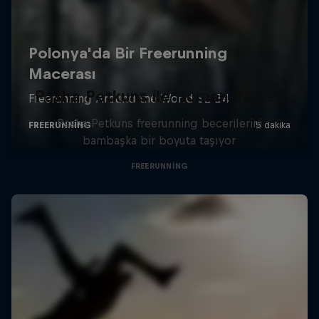
Pasha Petkuns ile Human Pinball
Pasha Petkuns freerunning becerilerini
bambaşka bir boyuta taşıyor
FREERUNNING