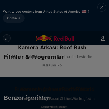
Want to see content from United States of America
?
Continue
Kamera Arkası: Roof Rush
Filmler & Programlar
Mardin sokaklarını Hazal & Lilou ile keşfedin
FREERUNNING
Freerunning Around the World
Kamera Arkası: Roof Rush
Benzer içerikler
Mardin sokaklarını Hazal & Lilou ile keşfedin
Freerunning Around the World
Sezon 1 · 5 bölüm
FREERUNNING